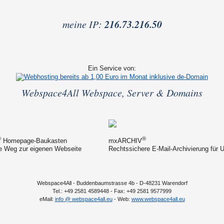
216.73.216.50
meine IP:
Ein Service von:
Webspace4All Webspace, Server & Domains
®
®
Homepage-Baukasten
mxARCHIV
e Weg zur eigenen Webseite
Rechtssichere E-Mail-Archivierung für
Webspace4All - Buddenbaumstrasse 4b - D-48231 Warendorf
Tel.: +49 2581 4589448 - Fax: +49 2581 9577999
eMail:
info @ webspace4all.eu
- Web:
www.webspace4all.eu